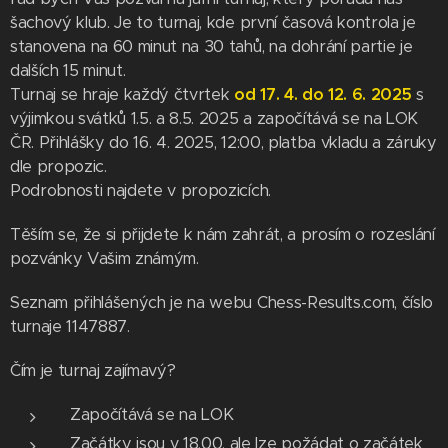
šachový klub. Je to turnaj, kde první časová kontrola je
stanovena na 60 minut na 30 tahů, na dohrání partie je
dalších 15 minut.
Turnaj se hraje každý čtvrtek
od 17. 4. do 12. 6. 2025
s
výjimkou svátků 1.5. a 8.5. 2025 a započítává se na LOK
ČR. Přihlášky do 16. 4. 2025, 12:00, platba vkladu a záruky
dle propozic.
Podrobnosti najdete v propozicích.
Těším se, že si přijdete k nám zahrát, a prosím o rozeslání
pozvánky Vašim známým.
Seznam přihlášených je na webu Chess-Results.com, číslo
turnaje 1147887.
Čím je turnaj zajímavý?
Započítává se na LOK
Začátky jsou v 18.00, ale lze požádat o začátek