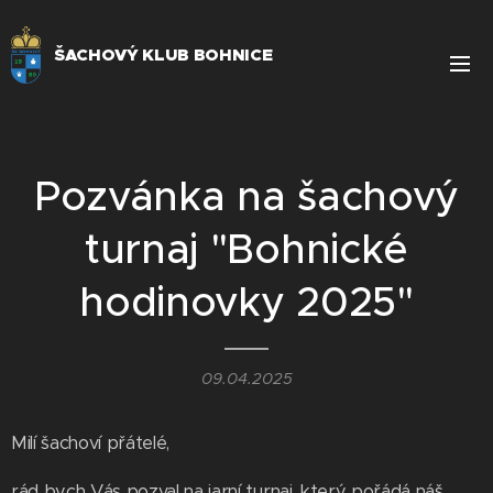
ŠACHOVÝ KLUB BOHNICE
Pozvánka na šachový
turnaj "Bohnické
hodinovky 2025"
09.04.2025
Milí šachoví přátelé,
rád bych Vás pozval na jarní turnaj, který pořádá náš