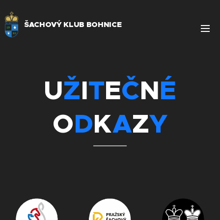
ŠACHOVÝ KLUB BOHNICE
U
Ž
I
T
E
Č
N
É
O
D
K
A
Z
Y