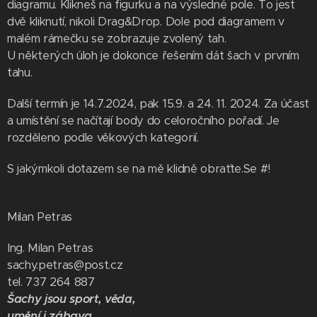
diagramu. Klikneš na figurku a na výsledné pole. To jest
dvě kliknutí, nikoli Drag&Drop. Dole pod diagramem v
malém rámečku se zobrazuje zvolený tah.
U některých úloh je dokonce řešením dát šach v prvním
tahu.
Další termín je 14.7.2024, pak 15.9. a 24. 11. 2024. Za účast
a umístění se načítají body do celoročního pořadí. Je
rozděleno podle věkových kategorií.
S jakýmkoli dotazem se na mě klidně obraťte.Se #!
Milan Petras
Ing. Milan Petras
sachy.petras@post.cz
tel. 737 264 887
Šachy jsou sport, věda,
umění i zábava.