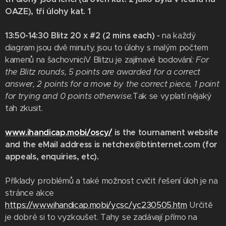
OAZE), tři úlohy kat. 1
13:50-14:30 Blitz 20 x #2 (2 mins each) -
na každý
diagram jsou dvě minuty, jsou to úlohy s malým počtem
kamenů na šachovniciV Blitzu je zajímavé bodování
: For
the Blitz rounds, 5 points are awarded for a correct
answer, 2 points for a move by the correct piece, 1 point
for trying and 0 points otherwise.
Tak se vyplatí nějaký
tah zkusit.
www.ihandicap.mobi/oscy/
is the tournament website
and the eMail address is netchex@btinternet.com (for
appeals, enquiries, etc).
Příklady problémů a také možnost cvičit řešení úloh je na
stránce akce
https://www.ihandicap.mobi/ycsc/yc230505.htm
Určitě
je dobré si to vyzkoušet. Tahy se zadávají přímo na