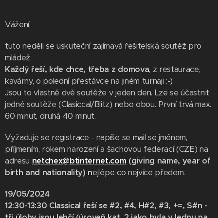
Vážení,
tuto neděli se uskuteční zajímavá řešitelská soutěž pro
mládež.
Každý řeší, kde chce, třeba z domova
, z restaurace,
kavárny, o polední přestávce na jiném turnaji :-)
Jsou to vlastně dvě soutěže v jeden den. Lze se účastnit
jedné soutěže (Clasiccal/Blitz) nebo obou. První trvá max.
60 minut, druhá 40 minut.
Vyžaduje se registrace - napíše se mail se jménem,
příjmením, rokem narození a šachovou federací (CZE) na
adresu
netchex@btinternet.com
(giving name, year of
birth and nationality) n
ejlépe co nejvíce předem.
19/05/2024
12:30-13:30 Classical řeší se #2, #4, H#2, #3, +=, S#n
-
tři úlohy jsou lehčí (úroveň kat. 2 jako byla v lednu na